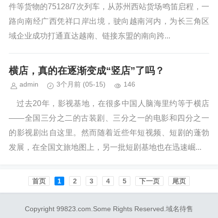
件等货物的75128/7次列车，从苏州西站货场鸣笛启程，一
路向南经广西凭祥口岸出境，驶向越南河内，为长三角区
域企业成功打通直达越南、链接东盟的南向跨...
横店，真的在逐渐变成“竖店”了吗？
admin
3个月前
(05-15)
146
过去20年，影视基地，在很多中国人脑海里约等于横店
——全国三分之二的古装剧、三分之一的电影和四分之一
的影视剧出自这里。然而随着近些年短视频、短剧的蓬勃
发展，在全国文旅地图上，另一批短剧基地也在迅速崛...
首页️
1
2
3
4
5
下一页
尾页
Copyright 99823.com.Some Rights Reserved.域名待售