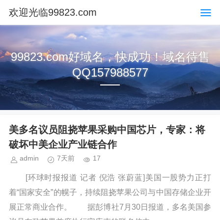
欢迎光临99823.com
99823.com好域名，快成功！域名待售
QQ157988577
美多名议员阻挠苹果采购中国芯片，专家：将
破坏中美企业产业链合作
admin
7天前
17
[环球时报报道 记者 倪浩 张蔚蓝]美国一股势力正打
着“国家安全”的幌子，持续阻挠苹果公司与中国存储企业开
展正常商业合作。 据彭博社7月30日报道，多名美国参