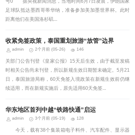
号0 据央视新闻消息，当地时间6月7日凌晨，伊朗国家
足球队抵达墨西哥蒂华纳，准备参加美加墨世界杯。此时
距离他们在美国洛杉矶...
收紧免签政策，泰国重划旅游“放管”边界
admin
2个月前
(05-26)
146
关部门公告刊登《皇家公报》15天后生效，由于截至发稿
时相关公告尚未刊登，所以新规生效日期暂未确定。5月21
日，泰国旅游局称，60天免签入境政策在新规生效前仍继
续适用，而在新规实施后，原先适用60天免签...
华东地区首列中越“铁路快通”启运
admin
3个月前
(05-19)
128
今天，载有38个集装箱电子料件、汽车配件、显示器