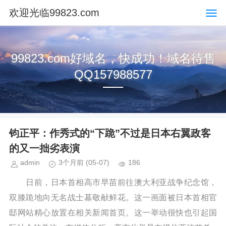
欢迎光临99823.com
99823.com好域名，快成功！域名待售
QQ157988577
钧正平：作秀式的“下跪”不过是日本右翼政客
的又一拙劣表演
admin
3个月前
(05-07)
186
日前，日本首相高市早苗前往澳大利亚战争纪念馆，
双膝跪地向无名战士墓敬献鲜花。这一画面被日本首相官
邸网站精心放置在相关新闻首页。这一举动很快也引起国